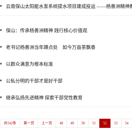
云南保山太阳能水泵系统提水项目建成投运 ——杨善洲精神
保山：传承杨善洲精神 践行核心价值观
老书记杨善洲当年蹲点处 如今万亩茶飘香
以群众满意为根本标准
公私分明的干部才是好干部
继承弘扬先进精神 探索干部党性教育
共542条
第一页
上一页
48
49
50
51
52
53
54