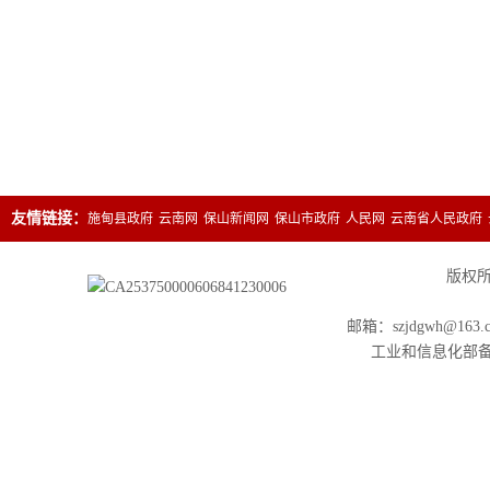
友情链接：
施甸县政府
云南网
保山新闻网
保山市政府
人民网
云南省人民政府
版权所有
邮箱：szjdgwh@163.
工业和信息化部