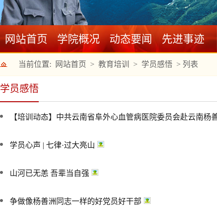
网站首页
学院概况
动态要闻
先进事迹
当前位置:
网站首页
>
教育培训
>
学员感悟
>
列表
学员感悟
【培训动态】中共云南省阜外心血管病医院委员会赴云南杨善洲
学员心声 | 七律·过大亮山
山河已无恙 吾辈当自强
争做像杨善洲同志一样的好党员好干部