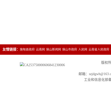
友情链接：
施甸县政府
云南网
保山新闻网
保山市政府
人民网
云南省人民政府
版权所有
邮箱：szjdgwh@163.
工业和信息化部