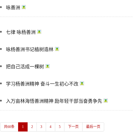
咏善洲
七律 咏杨善洲
咏杨善洲书记植树造林
把自己活成一棵树
学习杨善洲精神 奋斗一生初心不改
入万亩林海悟善洲精神 励年轻干部当奋勇争先
共60条
1
2
3
4
5
下一页
最后一页