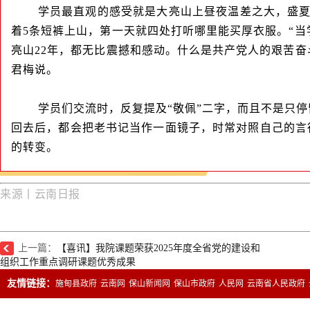
学员最直观的感受就是大亮山上昼夜温差之大，盛
着5条短裤上山，第一天就四处打听哪里能买厚衣服。“当
亮山22年，都无比震撼和感动。什么是共产党人的艰苦奋
君梅说。
学员们交流时，反复提及“敬佩”二字，而且不是只
回去后，都会把老书记当作一面镜子，时常对照自己的言行
的转变。
来
源
丨云南日报
上一篇：
【喜讯】我院课题荣获2025年度全省党的建设和
组织工作重点调研课题优秀成果
友情链接：
施甸县政府
云南网
保山新闻网
保山市政府
人民网
云南省人民政府