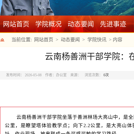
网站首页
学院概况
动态要闻
先进事迹
当前位置:
网站首页
>
动态要闻
>
学院快讯
>
内容
云南杨善洲干部学院：
发布时间： 2026-05-08
作者：办公室
来源：
浏览次数：
0
次
云南杨善洲干部学院坐落于善洲林场大亮山中，是全国
公里，是瞭望塔体验教学点；向下2.2公里，是大亮山
址、作业现场，被串联成一条可感可触的学习路径。