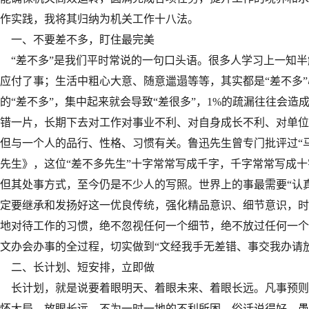
作实践，我将其归纳为机关工作十八法。
一、不要差不多，盯住最完美
“差不多”是我们平时常说的一句口头语。很多人学习上一知半
应付了事；生活中粗心大意、随意邋遢等等，其实都是“差不多”
的“差不多”，集中起来就会导致“差很多”，1%的疏漏往往会造
错一片，长期下去对工作对事业不利、对自身成长不利、对单位
但与一个人的品行、性格、习惯有关。鲁迅先生曾专门批评过“
先生》，这位“差不多先生”十字常常写成千字，千字常常写成
但其处事方式，至今仍是不少人的写照。世界上的事最需要“认真
定要继承和发扬好这一优良传统，强化精品意识、细节意识，时
地对待工作的习惯，绝不忽视任何一个细节，绝不放过任何一个
文办会办事的全过程，切实做到“文经我手无差错、事交我办请放
二、长计划、短安排，立即做
长计划，就是说要着眼明天、着眼未来、着眼长远。凡事预则
怀大局、放眼长远，不为一时一地的不利所困。俗话说得好，愚