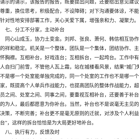
请示的请示，该报告的报告，既要提出问题，还要给出意见建议
尊重，换位思考，积极配合，不设障碍；对下沟通要体谅，不能
针对性地安排部署工作，关心关爱下属，增强亲和力、凝聚力。
七、分工不分家，主动补台
同心山成玉，协力土变金。刘邦、张良、萧何、韩信相互协作补
的祥和稳定。机关是一个整体，团队是一个集体，团结协作、主
怀胸襟。互相补台，好戏连台；互相拆台，一起垮台。工作中有
人自扫门前雪，不管他人瓦上霜，站在城楼看风景，结果“城门
不是哪一个处室能单独完成的，同一个处室的工作也不是哪一个
家，既提高个人单兵作战能力，也提高团队的整体作战能力，超越
员之间、处室之间、同事之间，要重视互相补台，还要善于补台
的为人，最后都愿意为你补台。当然，补台也不是说毫无主见的
决策，不断完善；补台更不是毫无原则的迁就，对涉及个人利益
台”，这样的拆台恰恰是为大局更好地补台。
八、执行有力，反馈及时