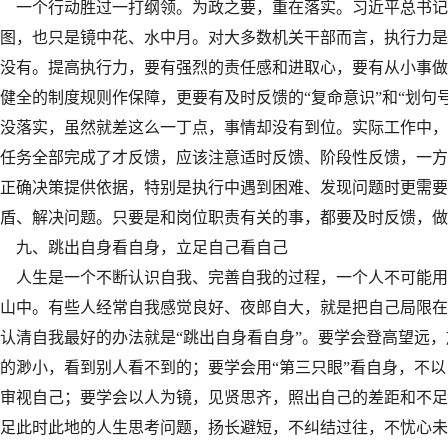
一个行动胜过一打纲领。为政之要，重在落实。习近平总书记
图，也只是镜中花、水中月。对大多数机关干部而言，执行力是
没有。提高执行力，要有强烈的责任感和进取心，要有从小事做
健全的制度规则作保障，更要有及时反馈的“复命意识”和“划句号
没落实，虽然就差这么一丁点，事情却没有到位。实际工作中，
任务全部完成了才反馈，应该注意适时反馈、阶段性反馈，一方
正确决策提供依据，特别是执行中遇到困难、发现问题时更需要
盾、解决问题。只要是和岗位职责有关的事，都要及时反馈，做
九、跳出自身看自身，立足自己看自己
人生是一个不断认识自我、完善自我的过程，一个人不可能用
山中。有些人经常自我感觉良好、夜郎自大，就是把自己局限在
认清自我最好的办法就是“跳出自身看自身”。要学会登高望远
的渺小，看到别人看不到的；要学会用“第三只眼”看自身，不
审视自己；要学会以人为镜，见贤思齐，照出自己的差距和不足
足此时此地的人生思考问题，扬长避短，不纠结过往，不忧心未