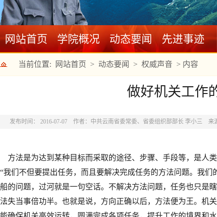
网站首页
学院概况
动态要闻
先进事迹
当前位置:
网站首页
>
动态要闻
>
权威声音
>
内容
做好机关工作
发布时间： 2016-07-07
作者：中共云南省委常委、省委组织部部长 李小三
来
方法是为达到某种目标而采取的途径、步骤、手段等，是人类
“我们不但要提出任务，而且要解决完成任务的方法问题。我们
船的问题，过河就是一句空话。不解决方法问题，任务也只是瞎
法失当事倍功半。也就是说，方向正确以后，方法便为王。机关
能确保机关高效运转，圆满完成各项任务，提升工作的境界和水