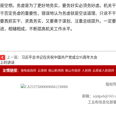
是空想。务虚是为了更好地务实，要务好实必须务好虚。机关干
干否定务虚的重要性，错误地认为务虚就是空谈道理、只说不干
要真抓实干、求真务实，又要善于谋划、注重总结提升。一定要
进，相辅相成，不断提高机关工作水平。
上一篇：
习近平总书记在庆祝中国共产党成立95周年大会
上的讲话
友情链接：
施甸县政府
云南网
保山新闻网
保山市政府
人民网
云南省人民政府
版权所有
邮箱：szjdgwh@163.
工业和信息化部