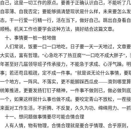
自己，这是一切工作的原点。要善于正确认识自己，不能听了几
自菲薄、自我否定；要能够搞清楚现状是什么样，未来要怎么发
态，干一行爱一行精一行，活在当下，做好自己。跳出自身看自
顺畅。机关工作也要学会这种方法，搞好结合这篇文章。
十、事情要一桩一桩地做
人们常说，饭要一口一口地吃，日子要一天一天地过，文章要
大实话，富有哲理。“心急吃不了热豆腐”“一口吃不成大胖子”
年甚至好几届领导班子传承接力，不能急于求成、心浮气躁。明
事；若还苟且粗疏，定不成一件事。”就是说无论什么事情，要
一个地方，一阵风、不落实，更不能脚踩西瓜皮——滑到哪里算
统筹推进，更要发扬钉钉子精神，一件事不做则已，做必做到底
一个，如果这样就什么事也做不成。要咬定青山不放松，一茬接
来面对工作生活，不折腾、不反复，久久为功、绵绵用力、一抓
十一、想问题做事情要尽可能合情合理
人有人情，物有物理，合情合理就是要合乎情理、合乎原则，