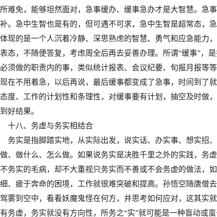
所难免，能够坦然面对，急事缓办、缓事急办才是大智慧。急事
补。急中生智也是有的，但可遇不可求，急中生智是超常态，急
体现的是一个人沉着冷静、深思熟虑的智慧、勇气和应急能力，
表态，不随便答复，考虑周全后再去妥善办理。所谓“缓事”，
必须做的职责内的事，类似统计报表、会议纪要、旬报月报等等
现在不用着急，以后再说，最后缓事都变成了急事，时间到了就
态度、工作的计划性和条理性，对缓事要有计划，抽空及时做，
到好结果。
十八、务虚与务实相结合
务实是指脚踏实地，从实际出发，说实话、办实事、想实招、
做、做什么、怎么做。如果说务实是决胜千里之外的实践，务虚
不务实的毛病，却不大重视只务实而不善或不会务虚的做法，如果
细、疲于奔命的困境，工作就很难突破和提高。孙悟空随唐僧去
驾雾到空中，看看妖魔鬼怪在何方，并思考如何应对，这其实就
有务虚，务实就没有方向性，所务之“实”就可能是一种盲动或