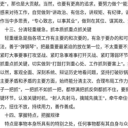
吏”，那也是大贡献。当然，也要有更高的追求，要努力做个“能吏
感来对待工作，自觉做到“讲政治、有信念，讲规矩、有纪律，
作当中多思责，“专心致志，以事其业”，做到在其位、谋其政
十三、分清轻重缓急，抓本质抓重点抓关键
轻重缓急是指各项工作有主要的和次要的，有急于要办的和可
法，善于“弹钢琴”，把最重要最紧迫的放在第一位，不太重要
紧盯大事要事打攻坚战、紧盯急事难事打歼灭战、紧盯薄弱环节
抓重点抓关键，切实做到“打鼓打到重心处、工作抓到要害上”
以然，客观全面、深刻系统、辩证历史地看问题，坚持打破砂锅
主要矛盾和矛盾的主要方面，始终能分清主次、合理布局工作力
子一把抓”，一把抓不如抓一把，都想满把抓反倒都抓不住，要
键环节，认准关键时机，“射人先射马，擒贼先擒王”，牵牛牵
力，扭住不放，持续用力，善作善成。
十四、掌握特点，把握规律
特点是事物本身所具有的特别之处，任何事物都有其自身与众