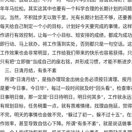
年年马拉松。其实这其中也要有一个科学合理的长期计划的问题
议。当然，不积跬步无以致千里，光有长期计划还不够，还要善
每天给自己制定一个小的目标，计划好今天要完成的事情，这样
作进行有效控制，让每一个小目标、短安排的成绩，都成为成功
即行动、马上就办，将工作落到实处，否则都只是一句空话。这
工作效果也会非常明显，工作给我们带来的快乐也容易获得。只
只有把“立即做”当成自己的座右铭，并形成习惯，才能不断进步
三、日清月结，有条不紊
所谓“日清月结”，是指办理现金出纳业务必须按日清理、按月
是要“今日事，今日毕”，每过一段时间就及时“回头看”，检查
日事明日做，那一定是“日日待明日，明日何其多”，工作就永
有规划目标，任务稍重一点，就有畏难情绪，找理由拖延，觉得
不完，明天的事情也会做不完，“躲过了初一，躲不过十五”，
作效率，甚至导致自信心下降。所谓“有条不紊”，就是说话做