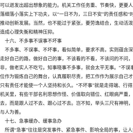
可以迸发出超出想象的能力。机关工作任务重、节奏快，更要人
落细落小落实上下功夫，以“一日不为，三日不安”的责任感和“
推动创新发展。当然，也不能过于紧张，要劳逸结合，生动活泼
造成心理失衡和精神压抑。
十六、不多事不误事不坏事
不多事、不误事、不坏事，看似简单，要求不高，实则蕴含深刻
走好自己的路，做好自己的事，不该看的不看，不该问的不问，
非，做老实人不吃亏。知事晓事不多事，就会太平无事。“不误
位作为锻炼自己的舞台，认真履职尽责，把工作作为展示自己才
只有责任才能使一个人坚持和长久。“不坏事”就是走得端、行
机关里，有些干部名利思想作怪、价值取向错位、红眼病严重，
去，而是跟人过不去、跟心过不去。岂不知，举头三尺有神明，
与人为善。
十七、急事缓办、缓事急办
所谓“急事”往往是突发事件、紧急事件、影响全局的事，让人